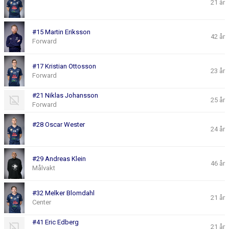
21 år
#15 Martin Eriksson
42 år
Forward
#17 Kristian Ottosson
23 år
Forward
#21 Niklas Johansson
25 år
Forward
#28 Oscar Wester
24 år
#29 Andreas Klein
46 år
Målvakt
#32 Melker Blomdahl
21 år
Center
#41 Eric Edberg
21 år