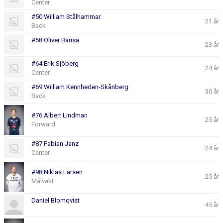
Center
#50 William Stålhammar
21 år
Back
#58 Oliver Barisa
23 år
#64 Erik Sjöberg
24 år
Center
#69 William Kennheden-Skånberg
30 år
Back
#76 Albert Lindman
25 år
Forward
#87 Fabian Janz
24 år
Center
#98 Niklas Larsen
25 år
Målvakt
Daniel Blomqvist
45 år