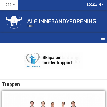
HERR
LOGGA IN
Herr
HEM
KALENDER
MATCHER
TRUPPEN
Truppen
BILDGALLERI
DOKUMENT