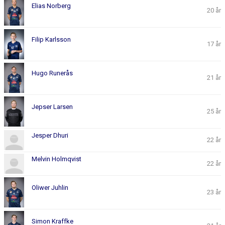
Elias Norberg
20 år
Filip Karlsson
17 år
Hugo Runerås
21 år
Jepser Larsen
25 år
Jesper Dhuri
22 år
Melvin Holmqvist
22 år
Oliwer Juhlin
23 år
Simon Kraffke