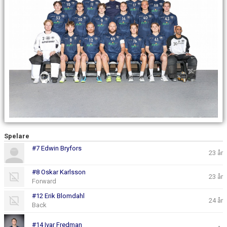
NYHETSARKIV
Spelare
#7 Edwin Bryfors
23 år
#8 Oskar Karlsson
23 år
Forward
#12 Erik Blomdahl
24 år
Back
#14 Ivar Fredman