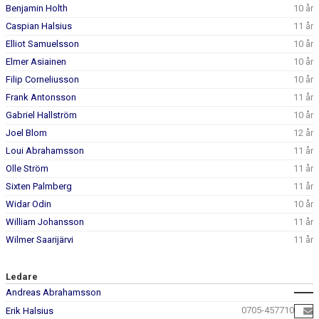
NYHETER
Benjamin Holth
10 år
Caspian Halsius
11 år
Elliot Samuelsson
10 år
Elmer Asiainen
10 år
Filip Corneliusson
10 år
Frank Antonsson
11 år
Gabriel Hallström
10 år
Joel Blom
12 år
Loui Abrahamsson
11 år
Olle Ström
11 år
Sixten Palmberg
11 år
Widar Odin
10 år
William Johansson
11 år
Wilmer Saarijärvi
11 år
Ledare
Andreas Abrahamsson
0705-457710
Erik Halsius