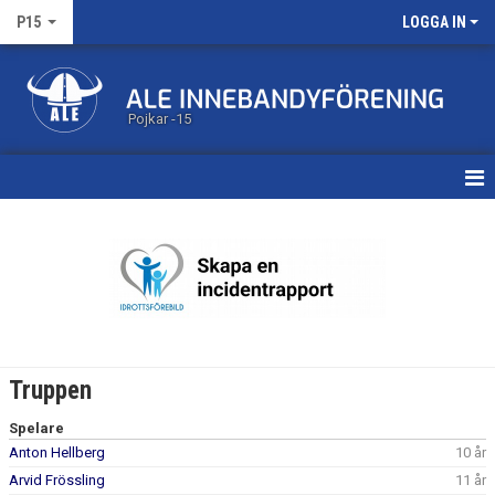
P15
LOGGA IN
Pojkar -15
HEM
KALENDER
MATCHER
TRUPPEN
Truppen
BILDGALLERI
Spelare
Anton Hellberg
10 år
DOKUMENT
Arvid Frössling
11 år