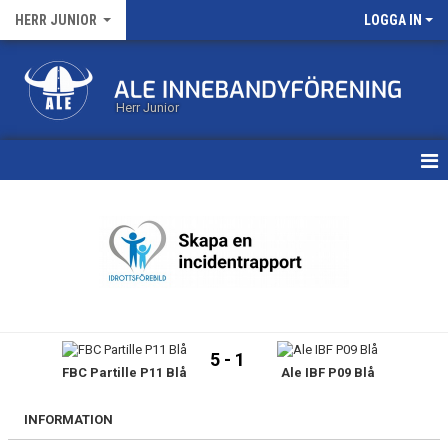
HERR JUNIOR
LOGGA IN
Herr Junior
HEM
KALENDER
MATCHER
TRUPPEN
5 - 1
FBC Partille P11 Blå
Ale IBF P09 Blå
BILDGALLERI
DOKUMENT
INFORMATION