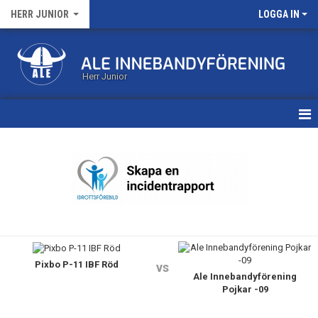
HERR JUNIOR
LOGGA IN
Herr Junior
HEM
KALENDER
MATCHER
TRUPPEN
Pixbo P-11 IBF Röd
BILDGALLERI
vs
Ale Innebandyförening
Pojkar -09
DOKUMENT