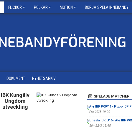
FLICKOR
POJKAR
MOTION
BÖRJA SPELA INNEBANDY
DOKUMENT
NYHETSARKIV
IBK Kungälv
SPELADE MATCHER
Ungdom
utveckling
Ale IBF P09/11
- Pixbo IBF 
Fre 27/3 19:00
Onsala IBK U16 -
Ale IBF P0
Sön 22/3 15:45