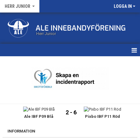
HERR JUNIOR
LOGGA IN
Herr Junior
HEM
KALENDER
MATCHER
TRUPPEN
2 - 6
Ale IBF P09 Blå
Pixbo IBF P11 Röd
BILDGALLERI
DOKUMENT
INFORMATION