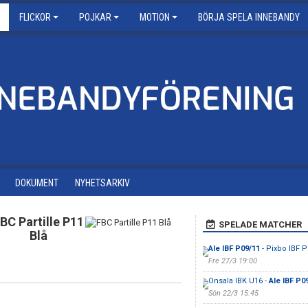
FLICKOR
POJKAR
MOTION
BÖRJA SPELA INNEBANDY
DOKUMENT
NYHETSARKIV
BC Partille P11
SPELADE MATCHER
Blå
Ale IBF P09/11
- Pixbo IBF 
Fre 27/3 19:00
Onsala IBK U16 -
Ale IBF P0
Sön 22/3 15:45