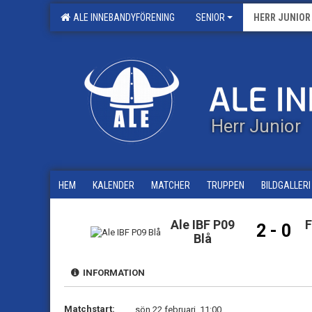
ALE INNEBANDYFÖRENING
SENIOR
HERR JUNIOR
Herr Junior
HEM
KALENDER
MATCHER
TRUPPEN
BILDGALLERI
Ale IBF P09
F
2 - 0
Blå
INFORMATION
Matchstart:
sön 22 februari, 11:00