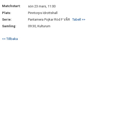
NYHETSARKIV
Matchstart:
sön 23 mars, 11:00
Plats:
Pinntorps Idrottshall
Serie:
Pantamera Pojkar Röd F VÅR
Tabell >>
Samling:
09:30, Kulturum
<< Tillbaka