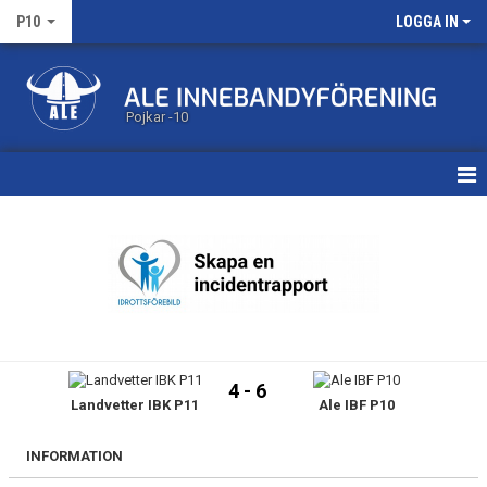
P10
LOGGA IN
Pojkar -10
HEM
KALENDER
MATCHER
TRUPPEN
4 - 6
Landvetter IBK P11
Ale IBF P10
BILDGALLERI
DOKUMENT
INFORMATION