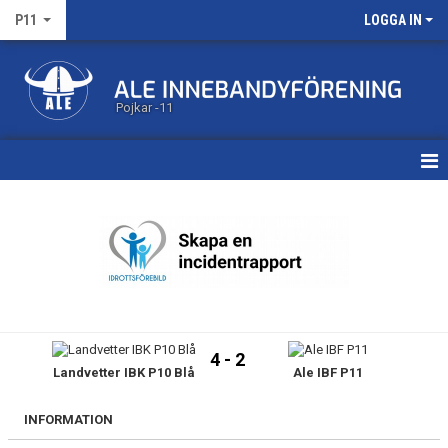
P11
LOGGA IN
Pojkar -11
HEM
KALENDER
MATCHER
TRUPPEN
4 - 2
Landvetter IBK P10 Blå
Ale IBF P11
BILDGALLERI
DOKUMENT
INFORMATION