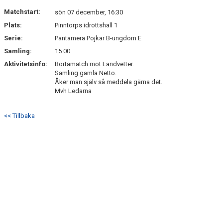
NYHETSARKIV
Matchstart:
sön 07 december, 16:30
Plats:
Pinntorps idrottshall 1
Serie:
Pantamera Pojkar B-ungdom E
Samling:
15:00
Aktivitetsinfo:
Bortamatch mot Landvetter.
Samling gamla Netto.
Åker man själv så meddela gärna det.
Mvh Ledarna
<< Tillbaka