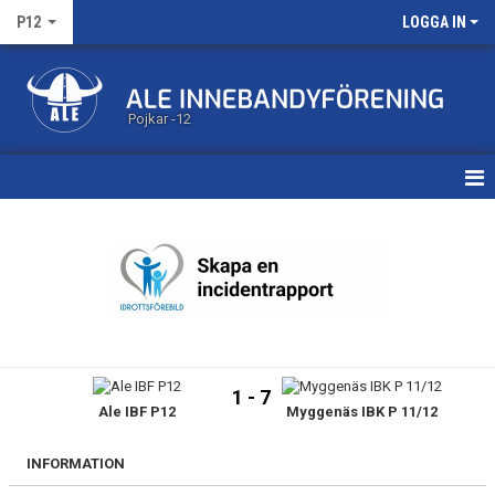
P12
LOGGA IN
Pojkar -12
HEM
KALENDER
MATCHER
TRUPPEN
1 - 7
Ale IBF P12
Myggenäs IBK P 11/12
BILDGALLERI
DOKUMENT
INFORMATION