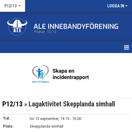
P12/13
LOGGA IN
Pojkar -12/13
HEM
KALENDER
MATCHER
TRUPPEN
P12/13
» Lagaktivitet Skepplanda simhall
BILDGALLERI
Tid:
lör 13 september, 14:15 - 16:00
DOKUMENT
Plats:
Skepplanda simhall