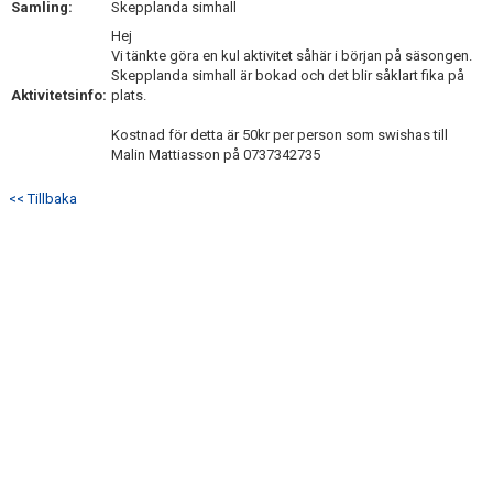
Samling:
Skepplanda simhall
NYHETSARKIV
Hej
Vi tänkte göra en kul aktivitet såhär i början på säsongen.
Skepplanda simhall är bokad och det blir såklart fika på
Aktivitetsinfo:
plats.
Kostnad för detta är 50kr per person som swishas till
Malin Mattiasson på 0737342735
<< Tillbaka