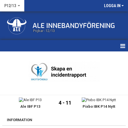
P12/13
LOGGA IN
Pojkar -12/13
HEM
KALENDER
MATCHER
TRUPPEN
4 - 11
Ale IBF P13
Pixbo IBK P14 Nytt
BILDGALLERI
DOKUMENT
INFORMATION