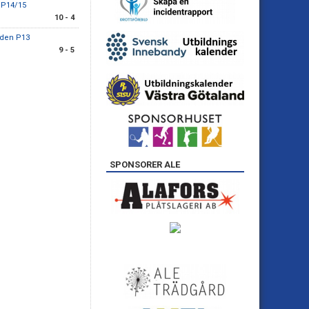
 P14/15
10 - 4
nden P13
9 - 5
SPONSORER ALE