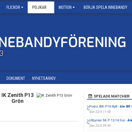
FLICKOR
POJKAR
MOTION
BÖRJA SPELA INNEBANDY
13
DOKUMENT
NYHETSARKIV
IK Zenith P13
SPELADE MATCHER
Grön
Pixbo IBK P14 Nytt -
Ale IBF
Sön 22/3 11:00
Utbynäs SK P 12-14 Gul -
Al
Sön 22/3 09:50