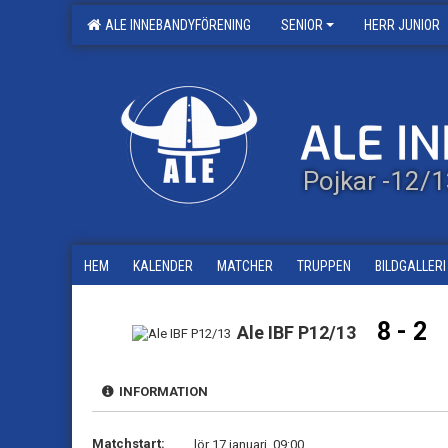
ALE INNEBANDYFÖRENING
SENIOR
HERR JUNIOR
Pojkar -12/
HEM
KALENDER
MATCHER
TRUPPEN
BILDGALLERI
8 - 2
Ale IBF P12/13
INFORMATION
Matchstart:
lör 17 januari, 09:00