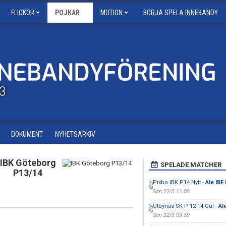
FLICKOR
POJKAR
MOTION
BÖRJA SPELA INNEBANDY
13
DOKUMENT
NYHETSARKIV
IBK Göteborg
SPELADE MATCHER
P13/14
Pixbo IBK P14 Nytt -
Ale IBF
Sön 22/3 11:00
Utbynäs SK P 12-14 Gul -
Al
Sön 22/3 09:50