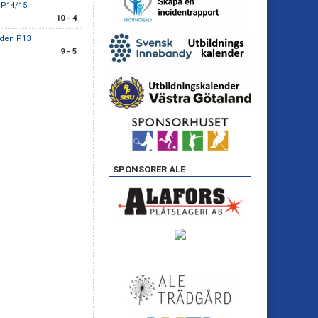
 P14/15
10 - 4
nden P13
9 - 5
SPONSORER ALE