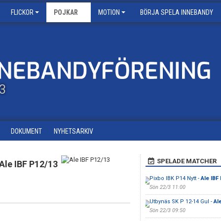
FLICKOR
POJKAR
MOTION
BÖRJA SPELA INNEBANDY
13
DOKUMENT
NYHETSARKIV
SPELADE MATCHER
Ale IBF P12/13
Pixbo IBK P14 Nytt -
Ale IBF
Sön 22/3 11:00
Utbynäs SK P 12-14 Gul -
Al
Sön 22/3 09:50