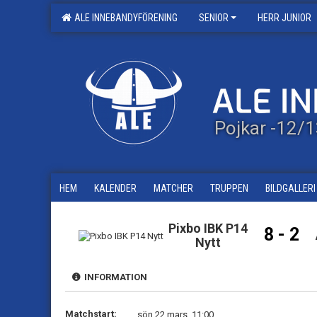
ALE INNEBANDYFÖRENING
SENIOR
HERR JUNIOR
Pojkar -12/
HEM
KALENDER
MATCHER
TRUPPEN
BILDGALLERI
Pixbo IBK P14
8 - 2
Nytt
INFORMATION
Matchstart:
sön 22 mars, 11:00