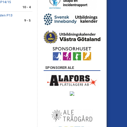
 P14/15
10 - 4
nden P13
9 - 5
SPONSORER ALE