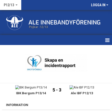
P12/13
LOGGA IN
Pojkar -12/13
HEM
KALENDER
MATCHER
TRUPPEN
5 - 3
IBK Bergum P13/14
Ale IBF P12/13
BILDGALLERI
DOKUMENT
INFORMATION