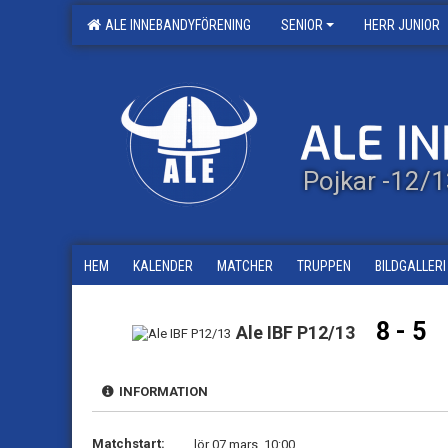
ALE INNEBANDYFÖRENING
SENIOR
HERR JUNIOR
Pojkar -12/
HEM
KALENDER
MATCHER
TRUPPEN
BILDGALLERI
8 - 5
Ale IBF P12/13
INFORMATION
Matchstart:
lör 07 mars, 10:00