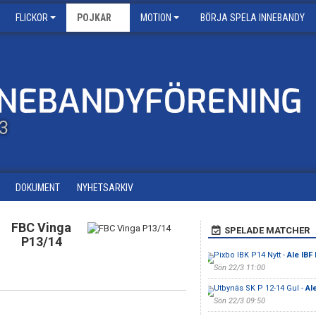
FLICKOR
POJKAR
MOTION
BÖRJA SPELA INNEBANDY
13
DOKUMENT
NYHETSARKIV
FBC Vinga
SPELADE MATCHER
P13/14
Pixbo IBK P14 Nytt -
Ale IBF
Sön 22/3 11:00
Utbynäs SK P 12-14 Gul -
Al
Sön 22/3 09:50