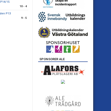
 P14/15
10 - 4
nden P13
9 - 5
SPONSORER ALE