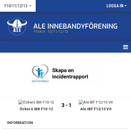
F10/11/12/13
LOGGA IN
Flickor -10/11/12/13
HEM
KALENDER
MATCHER
TRUPPEN
3 - 1
Öckerö IBK F10-12
Ale IBF F12/13 Vit
BILDGALLERI
DOKUMENT
INFORMATION