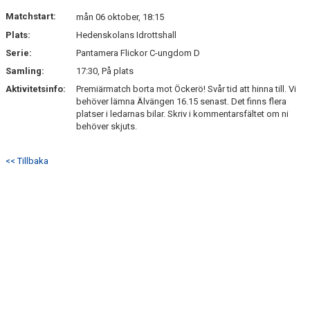
NYHETSARKIV
Matchstart:
mån 06 oktober, 18:15
Plats:
Hedenskolans Idrottshall
Serie:
Pantamera Flickor C-ungdom D
Samling:
17:30, På plats
Aktivitetsinfo:
Premiärmatch borta mot Öckerö! Svår tid att hinna till. Vi
behöver lämna Älvängen 16.15 senast. Det finns flera
platser i ledarnas bilar. Skriv i kommentarsfältet om ni
behöver skjuts.
<< Tillbaka