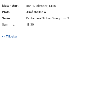
NYHETSARKIV
Matchstart:
sön 12 oktober, 14:30
Plats:
Almåshallen A
Serie:
Pantamera Flickor C-ungdom D
Samling:
13:30
<< Tillbaka