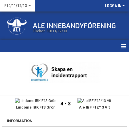
F10/11/12/13
LOGGA IN
Flickor -10/11/12/13
HEM
KALENDER
MATCHER
TRUPPEN
4 - 3
Lindome IBK F13 Grön
Ale IBF F12/13 Vit
BILDGALLERI
DOKUMENT
INFORMATION