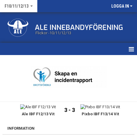
F10/11/12/13
LOGGA IN
Flickor -10/11/12/13
HEM
KALENDER
MATCHER
TRUPPEN
3 - 3
Ale IBF F12/13 Vit
Pixbo IBF F13/14 Vit
BILDGALLERI
DOKUMENT
INFORMATION