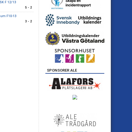
SK F 12/13
5 - 2
gum F10-13
3 - 2
SPONSORER ALE