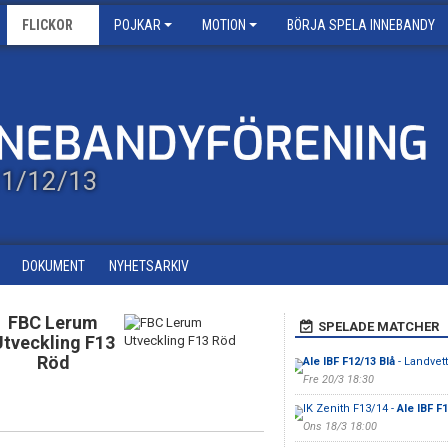
FLICKOR
POJKAR
MOTION
BÖRJA SPELA INNEBANDY
/11/12/13
DOKUMENT
NYHETSARKIV
FBC Lerum
SPELADE MATCHER
Utveckling F13
Röd
Ale IBF F12/13 Blå
- Landvett
Fre 20/3 18:30
IK Zenith F13/14 -
Ale IBF F1
Ons 18/3 18:00