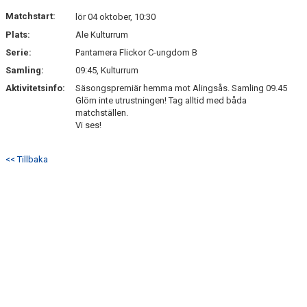
NYHETSARKIV
Matchstart:
lör 04 oktober, 10:30
Plats:
Ale Kulturrum
Serie:
Pantamera Flickor C-ungdom B
Samling:
09:45, Kulturrum
Aktivitetsinfo:
Säsongspremiär hemma mot Alingsås. Samling 09.45
Glöm inte utrustningen! Tag alltid med båda
matchställen.
Vi ses!
<< Tillbaka