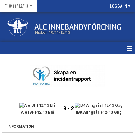
F10/11/12/13
LOGGA IN
Flickor -10/11/12/13
HEM
KALENDER
MATCHER
TRUPPEN
9 - 2
Ale IBF F12/13 Blå
IBK Alingsås F12-13 Gbg
BILDGALLERI
DOKUMENT
INFORMATION