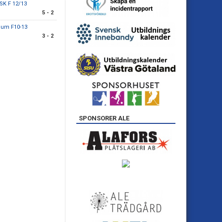
SK F 12/13
5 - 2
gum F10-13
3 - 2
SPONSORER ALE