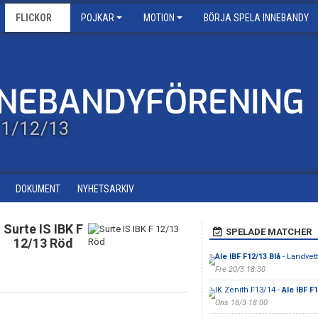
FLICKOR
POJKAR
MOTION
BÖRJA SPELA INNEBANDY
/11/12/13
DOKUMENT
NYHETSARKIV
Surte IS IBK F
SPELADE MATCHER
12/13 Röd
Ale IBF F12/13 Blå
- Landvett
Fre 20/3 18:30
IK Zenith F13/14 -
Ale IBF F1
Ons 18/3 18:00