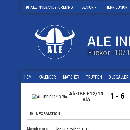
ALE INNEBANDYFÖRENING
SENIOR
HERR JUNIOR
Flickor -10
HEM
KALENDER
MATCHER
TRUPPEN
BILDGALLERI
Ale IBF F12/13
1 - 6
Blå
INFORMATION
Matchstart:
lör 11 oktober, 10:00