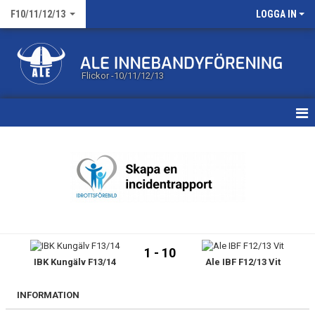
F10/11/12/13
LOGGA IN
Flickor -10/11/12/13
HEM
KALENDER
MATCHER
TRUPPEN
1 - 10
IBK Kungälv F13/14
Ale IBF F12/13 Vit
BILDGALLERI
DOKUMENT
INFORMATION