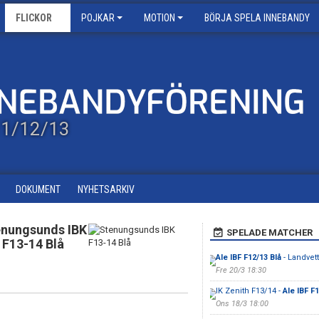
FLICKOR
POJKAR
MOTION
BÖRJA SPELA INNEBANDY
/11/12/13
DOKUMENT
NYHETSARKIV
nungsunds IBK
SPELADE MATCHER
F13-14 Blå
Ale IBF F12/13 Blå
- Landvett
Fre 20/3 18:30
IK Zenith F13/14 -
Ale IBF F1
Ons 18/3 18:00