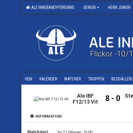
ALE INNEBANDYFÖRENING
SENIOR
HERR JUNIOR
Flickor -10
HEM
KALENDER
MATCHER
TRUPPEN
BILDGALLERI
Ale IBF
Ste
8 - 0
F12/13 Vit
INFORMATION
Matchstart:
lör 21 februari, 16:00