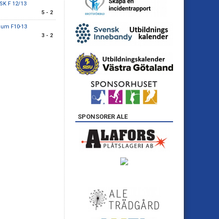
SK F 12/13
5 - 2
gum F10-13
3 - 2
SPONSORER ALE