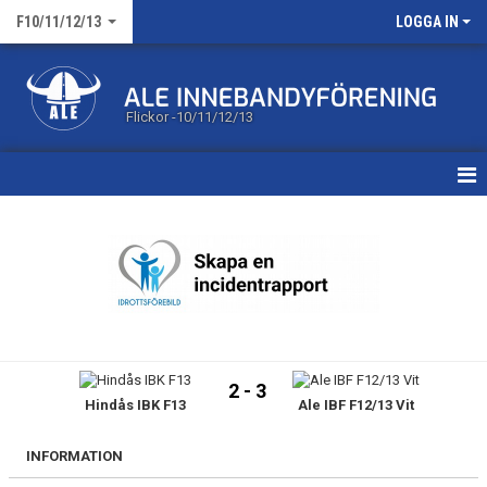
F10/11/12/13
LOGGA IN
Flickor -10/11/12/13
HEM
KALENDER
MATCHER
TRUPPEN
2 - 3
Hindås IBK F13
Ale IBF F12/13 Vit
BILDGALLERI
DOKUMENT
INFORMATION