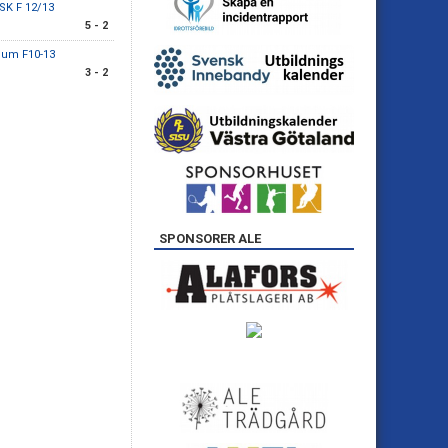
SK F 12/13
5 - 2
gum F10-13
3 - 2
SPONSORER ALE