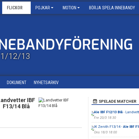
FLICKOR
POJKAR
MOTION
BÖRJA SPELA INNEBANDY
/11/12/13
DOKUMENT
NYHETSARKIV
Landvetter IBF
SPELADE MATCHER
F13/14 Blå
Ale IBF F12/13 Blå
- Landvett
Fre 20/3 18:30
IK Zenith F13/14 -
Ale IBF F1
Ons 18/3 18:00