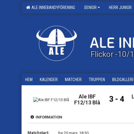
ALE INNEBANDYFÖRENING
SENIOR
HERR JUNIOR
Flickor -10
HEM
KALENDER
MATCHER
TRUPPEN
BILDGALLERI
Ale IBF
3 - 4
F12/13 Blå
INFORMATION
Matchstart:
fre 20 mars, 18:30