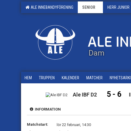
ALE INNEBANDYFÖRENING
SENIOR
HERR JUNIOR
Dam
HEM
TRUPPEN
KALENDER
MATCHER
NYHETSARKI
5 - 6
Ale IBF D2
INFORMATION
Matchstart:
lör 22 februari, 14:30