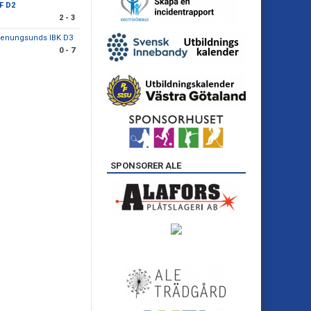
BF D2
2 - 3
tenungsunds IBK D3
0 - 7
SPONSORER ALE