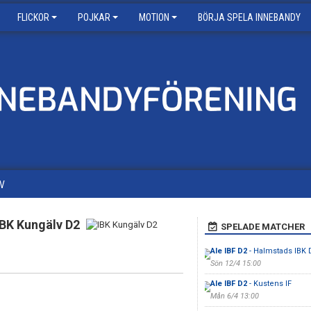
FLICKOR
POJKAR
MOTION
BÖRJA SPELA INNEBANDY
V
IBK Kungälv D2
SPELADE MATCHER
Ale IBF D2
- Halmstads IBK
Sön 12/4 15:00
Ale IBF D2
- Kustens IF
Mån 6/4 13:00