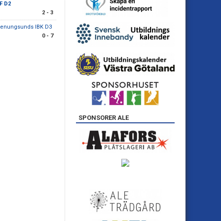
BF D2
2 - 3
tenungsunds IBK D3
0 - 7
SPONSORER ALE