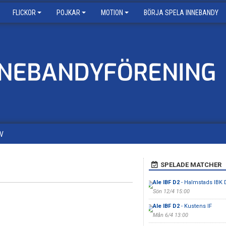
FLICKOR
POJKAR
MOTION
BÖRJA SPELA INNEBANDY
V
SPELADE MATCHER
Ale IBF D2
- Halmstads IBK
Sön 12/4 15:00
Ale IBF D2
- Kustens IF
Mån 6/4 13:00