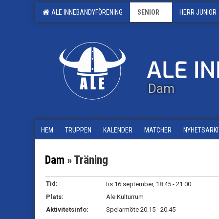
ALE INNEBANDYFÖRENING
SENIOR
HERR JUNIOR
Dam
HEM
TRUPPEN
KALENDER
MATCHER
NYHETSARKI
Dam
» Träning
Tid:
tis 16 september, 18:45 - 21:00
Plats:
Ale Kulturrum
Aktivitetsinfo:
Spelarmöte 20.15 - 20.45