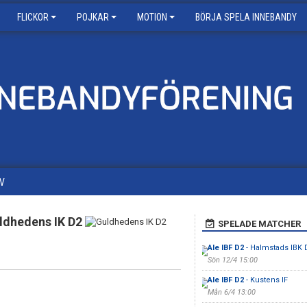
FLICKOR
POJKAR
MOTION
BÖRJA SPELA INNEBANDY
V
ldhedens IK D2
SPELADE MATCHER
Ale IBF D2
- Halmstads IBK
Sön 12/4 15:00
Ale IBF D2
- Kustens IF
Mån 6/4 13:00