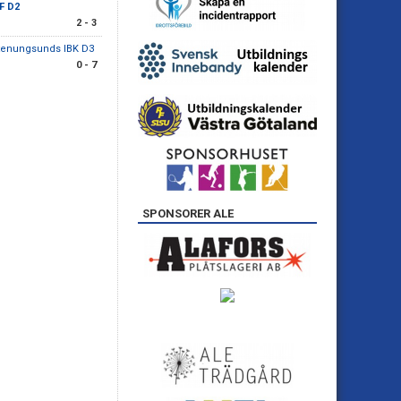
BF D2
2 - 3
tenungsunds IBK D3
0 - 7
SPONSORER ALE