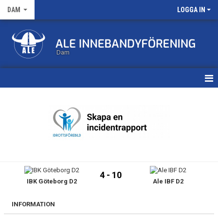
DAM
LOGGA IN
Dam
HEM
TRUPPEN
KALENDER
MATCHER
4 - 10
IBK Göteborg D2
Ale IBF D2
NYHETSARKIV
INFORMATION