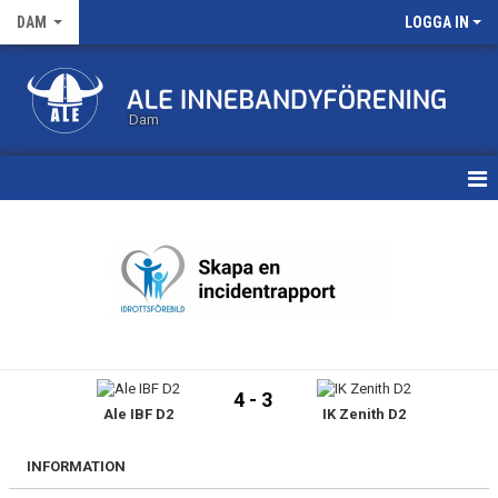
DAM
LOGGA IN
Dam
HEM
TRUPPEN
KALENDER
MATCHER
4 - 3
Ale IBF D2
IK Zenith D2
NYHETSARKIV
INFORMATION