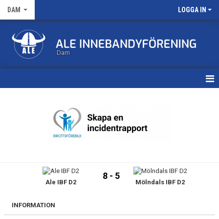
DAM
LOGGA IN
Dam
HEM
TRUPPEN
KALENDER
MATCHER
8 - 5
Ale IBF D2
Mölndals IBF D2
NYHETSARKIV
INFORMATION