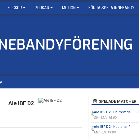
FLICKOR
POJKAR
MOTION
BÖRJA SPELA INNEBANDY
V
SPELADE MATCHER
Ale IBF D2
Ale IBF D2
- Halmstads IBK
Sön 12/4 15:00
Ale IBF D2
- Kustens IF
Mån 6/4 13:00