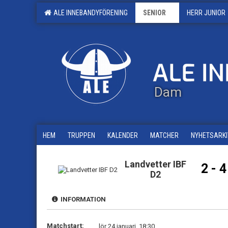
ALE INNEBANDYFÖRENING
SENIOR
HERR JUNIOR
Dam
HEM
TRUPPEN
KALENDER
MATCHER
NYHETSARKI
Landvetter IBF
2 - 4
D2
INFORMATION
Matchstart:
lör 24 januari, 18:30