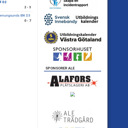
BF D2
2 - 3
tenungsunds IBK D3
0 - 7
SPONSORER ALE