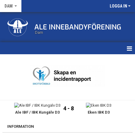
DAM
LOGGA IN
Dam
HEM
TRUPPEN
KALENDER
MATCHER
4 - 8
Ale IBF / IBK Kungälv D3
Eken IBK D3
NYHETSARKIV
INFORMATION