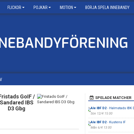
FLICKOR
POJKAR
MOTION
BÖRJA SPELA INNEBANDY
V
Fristads GoIF /
SPELADE MATCHER
Sandared IBS
D3 Gbg
Ale IBF D2
- Halmstads IBK
Sön 12/4 15:00
Ale IBF D2
- Kustens IF
Mån 6/4 13:00