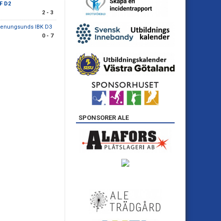
BF D2
2 - 3
tenungsunds IBK D3
0 - 7
SPONSORER ALE