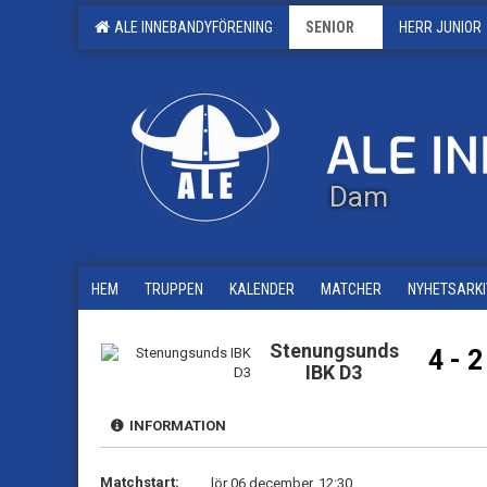
ALE INNEBANDYFÖRENING
SENIOR
HERR JUNIOR
Dam
HEM
TRUPPEN
KALENDER
MATCHER
NYHETSARKI
Stenungsunds
4 - 2
IBK D3
INFORMATION
Matchstart:
lör 06 december, 12:30