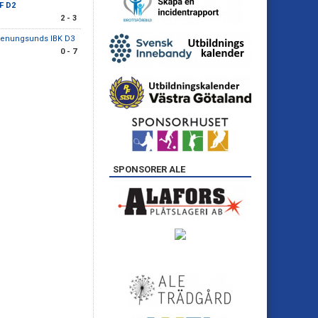
BF D2
2 - 3
tenungsunds IBK D3
0 - 7
SPONSORER ALE