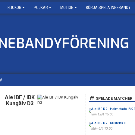
FLICKOR
POJKAR
MOTION
BÖRJA SPELA INNEBANDY
V
Ale IBF / IBK
SPELADE MATCHER
Kungälv D3
Ale IBF D2
- Halmstads IBK
Sön 12/4 15:00
Ale IBF D2
- Kustens IF
Mån 6/4 13:00