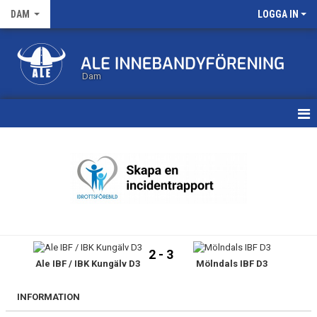
DAM
LOGGA IN
Dam
HEM
TRUPPEN
KALENDER
MATCHER
2 - 3
Ale IBF / IBK Kungälv D3
Mölndals IBF D3
NYHETSARKIV
INFORMATION