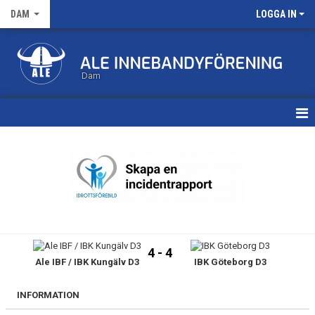
DAM
LOGGA IN
Dam
HEM
TRUPPEN
KALENDER
MATCHER
4 - 4
Ale IBF / IBK Kungälv D3
IBK Göteborg D3
NYHETSARKIV
INFORMATION