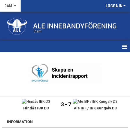
DAM
LOGGA IN
Dam
HEM
TRUPPEN
KALENDER
MATCHER
3 - 7
Hindås IBK D3
Ale IBF / IBK Kungälv D3
NYHETSARKIV
INFORMATION