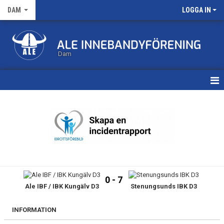
DAM
LOGGA IN
Dam
HEM
TRUPPEN
KALENDER
MATCHER
0 - 7
Ale IBF / IBK Kungälv D3
Stenungsunds IBK D3
NYHETSARKIV
INFORMATION