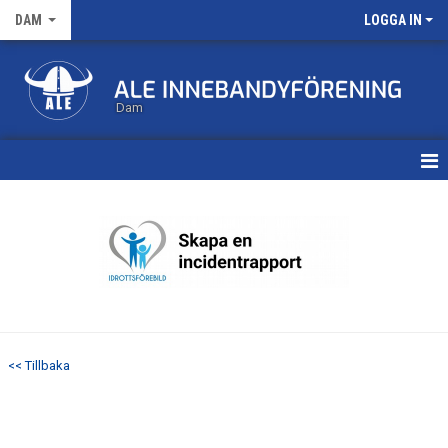
DAM
LOGGA IN
Dam
HEM
TRUPPEN
KALENDER
MATCHER
<< Tillbaka
NYHETSARKIV