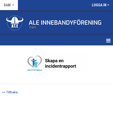
DAM
LOGGA IN
Dam
HEM
TRUPPEN
KALENDER
MATCHER
<< Tillbaka
NYHETSARKIV