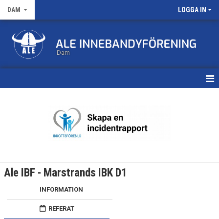
DAM
LOGGA IN
Dam
HEM
TRUPPEN
KALENDER
MATCHER
Ale IBF - Marstrands IBK D1
NYHETSARKIV
INFORMATION
REFERAT