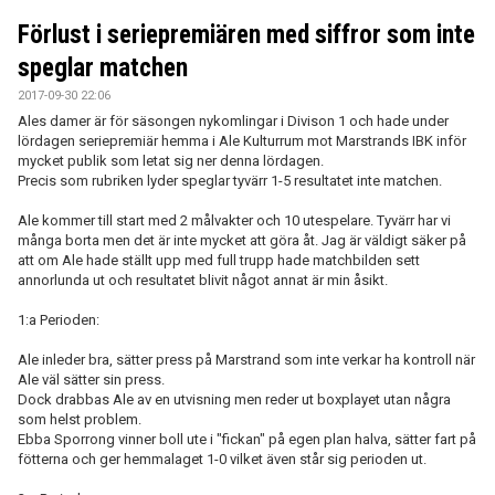
Förlust i seriepremiären med siffror som inte
speglar matchen
2017-09-30 22:06
Ales damer är för säsongen nykomlingar i Divison 1 och hade under
lördagen seriepremiär hemma i Ale Kulturrum mot Marstrands IBK inför
mycket publik som letat sig ner denna lördagen.
Precis som rubriken lyder speglar tyvärr 1-5 resultatet inte matchen.
Ale kommer till start med 2 målvakter och 10 utespelare. Tyvärr har vi
många borta men det är inte mycket att göra åt. Jag är väldigt säker på
att om Ale hade ställt upp med full trupp hade matchbilden sett
annorlunda ut och resultatet blivit något annat är min åsikt.
1:a Perioden:
Ale inleder bra, sätter press på Marstrand som inte verkar ha kontroll när
Ale väl sätter sin press.
Dock drabbas Ale av en utvisning men reder ut boxplayet utan några
som helst problem.
Ebba Sporrong vinner boll ute i "fickan" på egen plan halva, sätter fart på
fötterna och ger hemmalaget 1-0 vilket även står sig perioden ut.