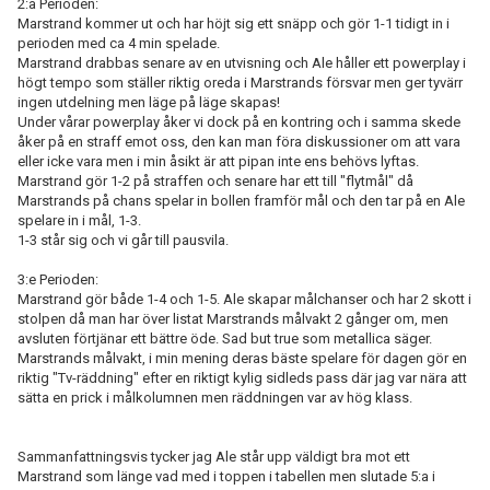
2:a Perioden:
Marstrand kommer ut och har höjt sig ett snäpp och gör 1-1 tidigt in i
perioden med ca 4 min spelade.
Marstrand drabbas senare av en utvisning och Ale håller ett powerplay i
högt tempo som ställer riktig oreda i Marstrands försvar men ger tyvärr
ingen utdelning men läge på läge skapas!
Under vårar powerplay åker vi dock på en kontring och i samma skede
åker på en straff emot oss, den kan man föra diskussioner om att vara
eller icke vara men i min åsikt är att pipan inte ens behövs lyftas.
Marstrand gör 1-2 på straffen och senare har ett till "flytmål" då
Marstrands på chans spelar in bollen framför mål och den tar på en Ale
spelare in i mål, 1-3.
1-3 står sig och vi går till pausvila.
3:e Perioden:
Marstrand gör både 1-4 och 1-5. Ale skapar målchanser och har 2 skott i
stolpen då man har över listat Marstrands målvakt 2 gånger om, men
avsluten förtjänar ett bättre öde. Sad but true som metallica säger.
Marstrands målvakt, i min mening deras bäste spelare för dagen gör en
riktig "Tv-räddning" efter en riktigt kylig sidleds pass där jag var nära att
sätta en prick i målkolumnen men räddningen var av hög klass.
Sammanfattningsvis tycker jag Ale står upp väldigt bra mot ett
Marstrand som länge vad med i toppen i tabellen men slutade 5:a i