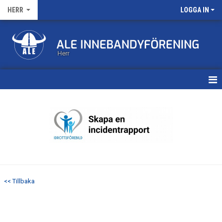
HERR
LOGGA IN
Herr
HEM
KALENDER
MATCHER
TRUPPEN
<< Tillbaka
BILDGALLERI
DOKUMENT