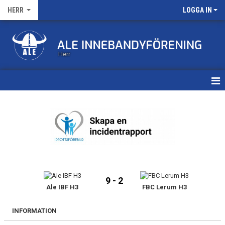
HERR
LOGGA IN
Herr
HEM
KALENDER
MATCHER
TRUPPEN
9 - 2
Ale IBF H3
FBC Lerum H3
BILDGALLERI
DOKUMENT
INFORMATION