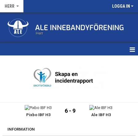
HERR
LOGGA IN
Herr
HEM
KALENDER
MATCHER
TRUPPEN
6 - 9
Pixbo IBF H3
Ale IBF H3
BILDGALLERI
DOKUMENT
INFORMATION