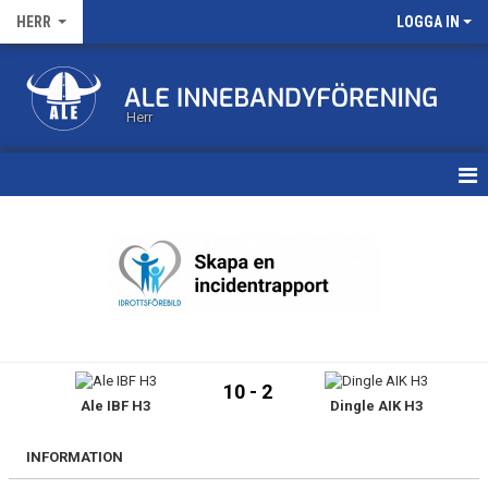
HERR
LOGGA IN
Herr
HEM
KALENDER
MATCHER
TRUPPEN
10 - 2
Ale IBF H3
Dingle AIK H3
BILDGALLERI
DOKUMENT
INFORMATION