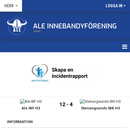
HERR
LOGGA IN
Herr
HEM
KALENDER
MATCHER
TRUPPEN
12 - 4
Ale IBF H3
Stenungsunds IBK H3
BILDGALLERI
DOKUMENT
INFORMATION