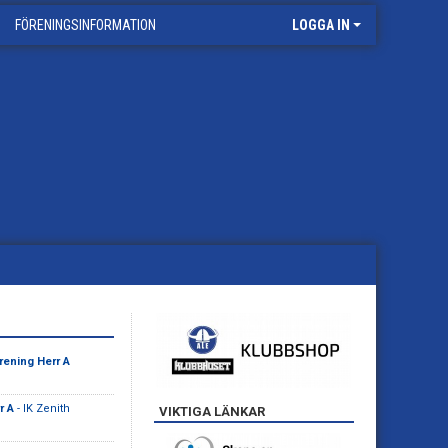
FÖRENINGSINFORMATION
LOGGA IN
rening Herr A
r A
- IK Zenith
VIKTIGA LÄNKAR