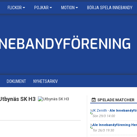
FLICKOR
POJKAR
MOTION
BÖRJA SPELA INNEBANDY
DOKUMENT
NYHETSARKIV
Utbynäs SK H3
SPELADE MATCHER
IK Zenith -
Ale Innebandyfö
Sön 29/3 14:00
Ale Innebandyförening Her
Tor 26/3 19:30